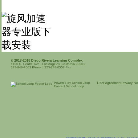
© 2017-2018 Diego Rivera Learning Complex
6100 S. Central Ave., Los Angeles, California 90001
323-846-2003 Phone | 323-238-0557 Fax
Powered by School Loop
User Agreement
Privacy No
Contact School Loop
柚狸加速器
快连永远都能连上的
块连